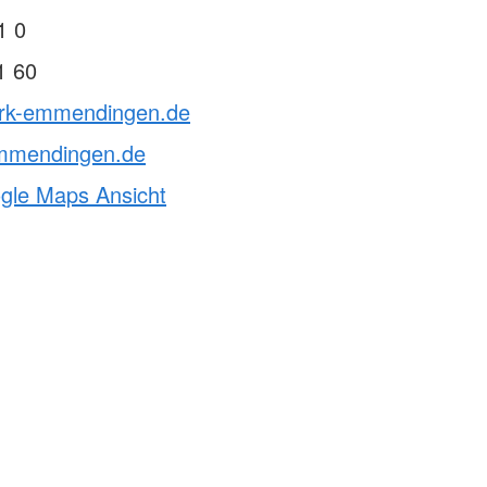
1 0
1 60
drk-emmendingen.de
mmendingen.de
ogle Maps Ansicht