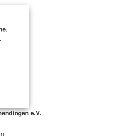
ne.
.
endingen e.V.
en