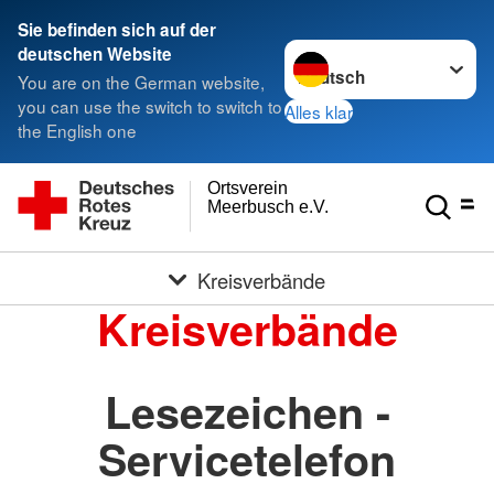
Sie befinden sich auf der
Sprache wechseln zu
deutschen Website
You are on the German website,
you can use the switch to switch to
Alles klar
the English one
Ortsverein
Meerbusch e.V.
Kreisverbände
Kreisverbände
Lesezeichen -
Servicetelefon