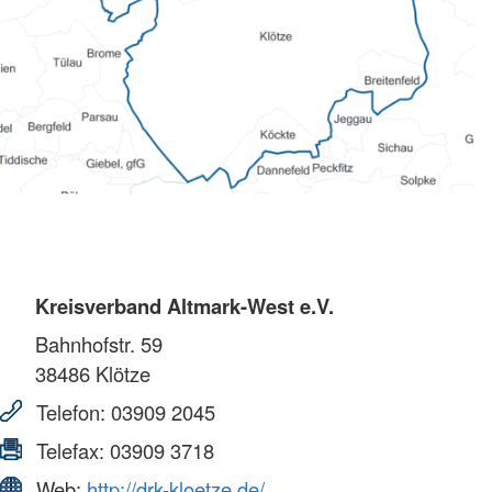
Kreisverband Altmark-West e.V.
Bahnhofstr. 59
38486
Klötze
Telefon:
03909 2045
Telefax:
03909 3718
Web:
http://drk-kloetze.de/