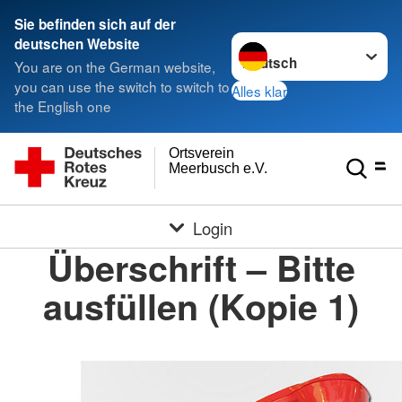
Sie befinden sich auf der
Sprache wechseln zu
deutschen Website
You are on the German website,
you can use the switch to switch to
Alles klar
the English one
Ortsverein
Meerbusch e.V.
Login
Überschrift – Bitte
ausfüllen (Kopie 1)