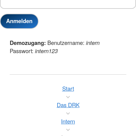
Demozugang:
Benutzername:
intern
Passwort:
intern123
Start
Das DRK
Intern