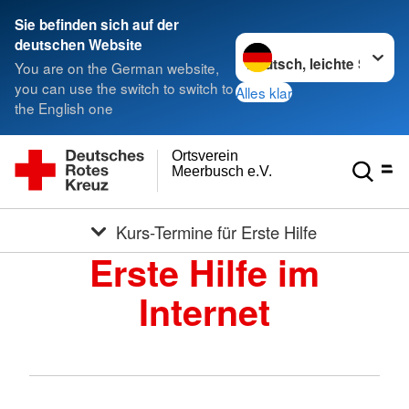
Sie befinden sich auf der
Sprache wechseln zu
deutschen Website
You are on the German website,
you can use the switch to switch to
Alles klar
the English one
Ortsverein
Meerbusch e.V.
Kurs-Termine für Erste Hilfe
Erste Hilfe im
Internet